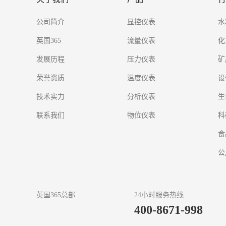
公司简介
显控仪表
水
英国365
流量仪表
化
发展历程
压力仪表
矿
荣誉资质
温度仪表
设
技术实力
分析仪表
生
联系我们
物位仪表
科
食
公
英国365总部
24小时服务热线
400-8671-998