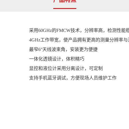
采用60GHz的FMCW技术，分辨率高，检测性能
参数名称
测量范围
4GHz工作带宽，使产品拥有更高的测量分辨率与
系列号
准确度
最窄6°天线波束角，安装更为便捷
测量介质
通讯输出
一体化透镜设计，体积精巧
测量范围
发射频率
显控和液位计采用分离设计，可定制
过程压力
支持手机蓝牙调试，方便现场人员维护工作
过程温度
盲区
输出及供电电源
介电常数
防护等级
过程连接
波束角