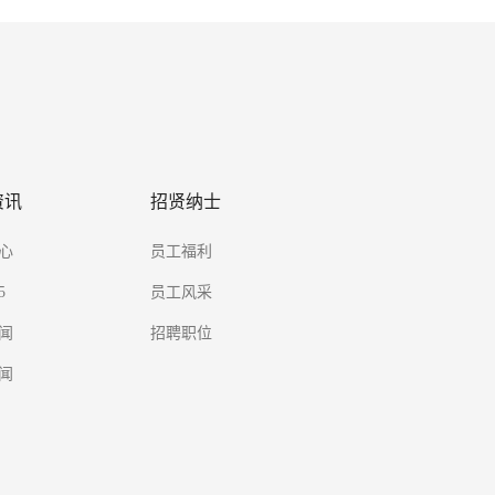
 1/2 螺纹
（9~36）VDC
其他
500ms
PTFE，304SS
PTFE，316LSS
其他
40-85℃
资讯
招贤纳士
其他
心
员工福利
4SS，IP67
仅过程连接材质 304SS 
5
员工风采
LSS，IP67
仅过程连接材质 316LSS 
闻
招聘职位
0.8m
闻
其他
架 304SS