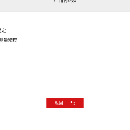
稳定
选型码
测量精度
WSR300
雷
A
10
20
30
XX
返回
B1
RS485
XX
LW
M