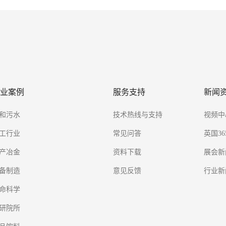
LB
G1
XX
1
聚四氟乙烯 
2
聚四氟乙烯 
X
TQ
-
业案例
服务支持
新闻
XX
和污水
技术热线与支持
视频中
2
30
工行业
常见问答
英国36
3
316
产冶金
资料下载
展会新
OC
备制造
意见反馈
行业新
XX
命科学
研院所
EM
安装支