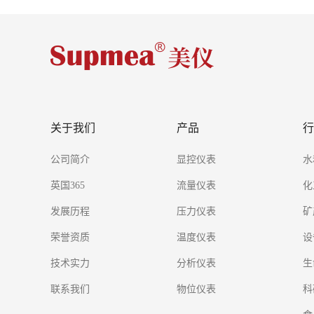
供电电压
响应时间
天线材质及过程连接材质
耐热温度
关于我们
产品
行
公司简介
显控仪表
水
外壳材质及防护等级
英国365
流量仪表
化
发展历程
压力仪表
矿
线缆长度
荣誉资质
温度仪表
设
技术实力
分析仪表
生
附加功能（非必选）
联系我们
配件
物位仪表
科