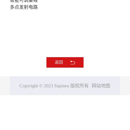
智能可调量程
准确度
系列号
多点发射电路
报警输出
测量范
围及过程连接
通讯输出
探头材质
供电电源
准确度
环境温度
存储温度
输出及供电电源
防护等级
返回
电气接口
安装孔螺纹
Copyright © 2023 Supmea 版权所有
网站地图
变送输出
(4~20)mA，电流输出准